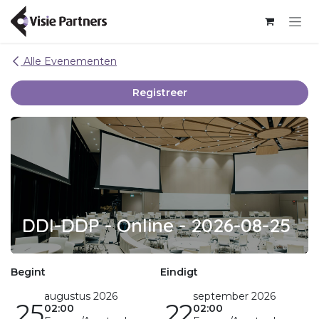
Overslaan naar inhoud
Alle Evenementen
Registreer
DDI-DDP - Online - 2026-08-25
Begint
Eindigt
augustus 2026
september 2026
25
22
02:00
02:00