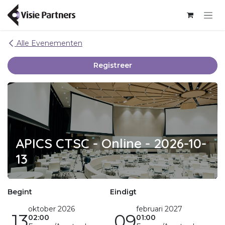
Overslaan naar inhoud
Alle Evenementen
Registreer
APICS CTSC - Online - 2026-10-
13
Begint
Eindigt
oktober 2026
februari 2027
13
09
02:00
01:00