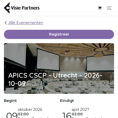
Overslaan naar inhoud
Alle Evenementen
Registreer
APICS CSCP - Utrecht - 2026-
10-09
Begint
Eindigt
oktober 2026
april 2027
09
16
02:00
02:00